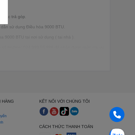
 hoặc trả góp.
ng dẫn sử dụng Điều hòa 9000 BTU.
 9000 BTU tại nơi sử dụng ( tại nhà ).
n số Hotline: 024 999 55 888 để nhận được mức giá ưu
 cũng như cần kỹ thuật viên thi công lắp đặt tại công
H HÀNG
KẾT NỐI VỚI CHÚNG TÔI
uyển
nh
CÁCH THỨC THANH TOÁN