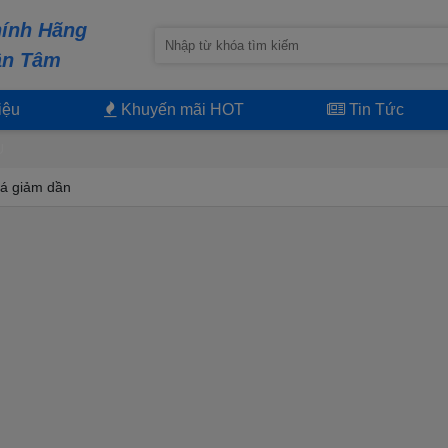
ính Hãng
ận Tâm
iệu
Khuyến mãi HOT
Tin Tức
U
á giảm dần