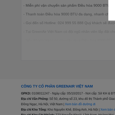
- Miễn phí vận chuyển sản phẩm Điều hòa 9000 BTU tron
- Thanh toán Điều hòa 9000 BTU đa dạng, nhanh chóng, l
- Gọi đến số Hotline: 024 999 55 888 Quý khách sẽ được
- Tại GreenAir Việt Nam có đội ngũ nhân viên lắp đặt c
- Nếu Khách Hàng có nhu cầu mua Điều hòa 9000 BTU với
đãi "hấp dẫn" nhất cùng các chính sách hỗ trợ.
- Khách hàng là nhà thầu, Xây dựng công trình lớn muốn h
trình vui lòng Liên Hệ: 024 999 55 888 để được hỗ trợ.
CÔNG TY CỔ PHẦN GREENAIR VIỆT NAM
GPKD:
0108011247 - Ngày cấp: 05/10/2017 - Nơi cấp: Sở KH & ĐT
Địa chỉ Văn Phòng:
Số 50, đường số 23, khu đô thị Thành phố G
Đông Ngạc, Hà Nội, Việt Nam |
Xem bản đồ đường đi
Địa chỉ Kho Tổng:
Kho Nguyên Khê, Đông Anh, Hà Nội |
Xem bản đ