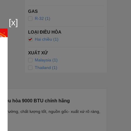
GAS
R-32 (1)
[x]
LOẠI ĐIỀU HÒA
Hai chiều (1)
XUẤT XỨ
Malaysia (1)
Thailand (1)
h Điều hòa 9000 BTU chính hãng
trường, chất lượng tốt, nguồn gốc- xuất xứ rõ ràng,