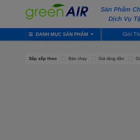
Sản Phẩm Ch
Dịch Vụ T
DANH MỤC SẢN PHẨM
Giới Th
Trang chủ
Điều Hòa Treo Tường
Điều hòa 9000 BT
Sắp xếp theo
Bán chạy
Giá tăng dần
Gi