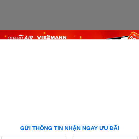
hòa 9000 BTU giá đại lý rẻ nhất Hà Nội, Trung tâm bảo hàn
n những sản phẩm Điều hòa 9000 BTU chính hãng mức giá rẻ nhất thị 
:
GỬI THÔNG TIN NHẬN NGAY ƯU ĐÃI
m Điều hòa 9000 BTU với xuất xứ 100% chính hãng tại.