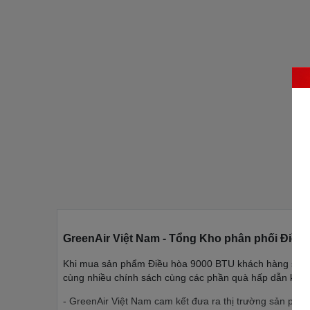
GreenAir Việt Nam - Tổng Kho phân phối Điều 
Khi mua sản phẩm Điều hòa 9000 BTU khách hàng sẽ nhậ
cùng nhiều chính sách cùng các phần quà hấp dẫn khác
- GreenAir Việt Nam cam kết đưa ra thị trường sản phẩ