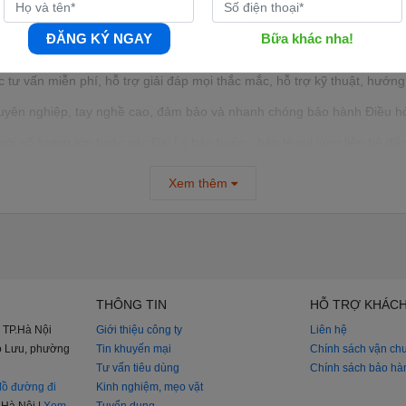
g khu vực nội thành Hà Nội. Cam kết lắp đặt ngay trong ngày.
ĐĂNG KÝ NGAY
Bữa khác nha!
inh động, thuận tiện bằng tiền mặt, cà thẻ pos tại nhà, chuyển khoản
 tư vấn miễn phí, hỗ trợ giải đáp mọi thắc mắc, hỗ trợ kỹ thuật, hướ
huyên nghiệp, tay nghề cao, đảm bảo và nhanh chóng bảo hành Điều hòa
 số lượng lớn hoặc các Đại Lý bán buôn - bán lẻ vui lòng liên hệ đế
Xem thêm
ỗ trợ về thiết kế, tư vấn về kỹ thuật, đưa ra các giải pháp tối ưu nhất
THÔNG TIN
HỖ TRỢ KHÁC
 TP.Hà Nội
Giới thiệu công ty
Liên hệ
iao Lưu, phường
Tin khuyến mại
Chính sách vận ch
Tư vấn tiêu dùng
Chính sách bảo hà
ồ đường đi
Kinh nghiệm, mẹo vặt