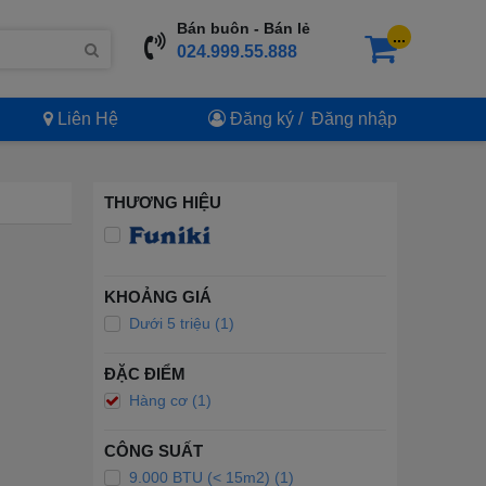
Bán buôn - Bán lẻ
...
024.999.55.888
Liên Hệ
Đăng ký
/
Đăng nhập
THƯƠNG HIỆU
KHOẢNG GIÁ
Dưới 5 triệu (1)
ĐẶC ĐIỂM
Hàng cơ (1)
CÔNG SUẤT
9.000 BTU (< 15m2) (1)