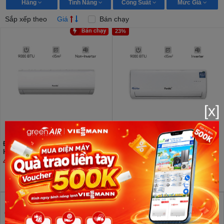
Hãng
Tính Năng
Công Suất
Mức Giá
Sắp xếp theo
Giá
Bán chạy
23%
[x]
Điều hòa Funiki 2 chiều 9000 BTU
Điều hòa Funiki 2 chiều Inverter
HSH10TMU
9000 BTU HIH09TMU
4.900.000đ
6.650.000đ
8.650.000đ
GreenAir Việt Nam - Tổng Kho phân phối Điều hòa 9000
BTU giá đại lý rẻ nhất Hà Nội, Trung tâm bảo hành Điều