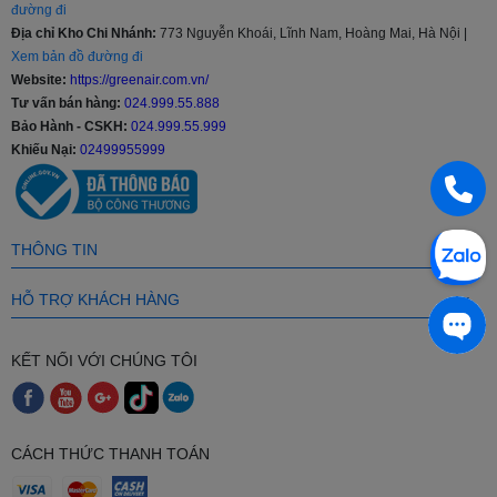
đường đi
- Nếu Khách Hàng có nhu cầu mua Điều hòa 9000 BTU với số
Địa chỉ Kho Chi Nhánh:
773 Nguyễn Khoái, Lĩnh Nam, Hoàng Mai, Hà Nội |
lượng lớn hoặc các Đại Lý bán buôn - bán lẻ vui lòng liên hệ đến số
Xem bản đồ đường đi
Hotline: 024 999 55 888 để nhận được mức giá ưu đãi "hấp dẫn"
Website:
https://greenair.com.vn/
nhất cùng các chính sách hỗ trợ.
Tư vấn bán hàng:
024.999.55.888
Bảo Hành - CSKH:
024.999.55.999
- Khách hàng là nhà thầu, Xây dựng công trình lớn muốn hỗ trợ về
Khiếu Nại:
02499955999
thiết kế, tư vấn về kỹ thuật, đưa ra các giải pháp tối ưu nhất cũng
như cần kỹ thuật viên thi công lắp đặt tại công trình vui lòng Liên
Hệ: 024 999 55 888 để được hỗ trợ.
THÔNG TIN
HỖ TRỢ KHÁCH HÀNG
KẾT NỐI VỚI CHÚNG TÔI
CÁCH THỨC THANH TOÁN