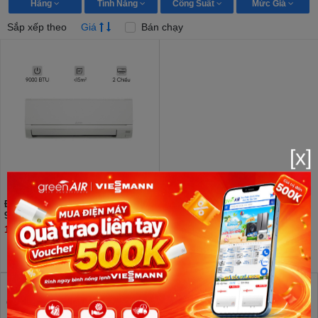
Hãng
Tính Năng
Công Suất
Mức Giá
Sắp xếp theo
Giá
Bán chạy
[x]
Điều hòa Mitsubishi Electric
9000BTU 2 chiều inverter HT25VF
10.400.000đ
GreenAir Việt Nam - Tổng Kho phân phối Điều hòa 9000
BTU giá đại lý rẻ nhất Hà Nội, Trung tâm bảo hành Điều