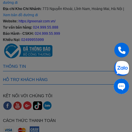
đường đi
- Nếu Khách Hàng có nhu cầu mua Điều hòa 9000 BTU với số
Địa chỉ Kho Chi Nhánh:
773 Nguyễn Khoái, Lĩnh Nam, Hoàng Mai, Hà Nội |
lượng lớn hoặc các Đại Lý bán buôn - bán lẻ vui lòng liên hệ đến số
Xem bản đồ đường đi
Hotline: 024 999 55 888 để nhận được mức giá ưu đãi "hấp dẫn"
Website:
https://greenair.com.vn/
nhất cùng các chính sách hỗ trợ.
Tư vấn bán hàng:
024.999.55.888
Bảo Hành - CSKH:
024.999.55.999
- Khách hàng là nhà thầu, Xây dựng công trình lớn muốn hỗ trợ về
Khiếu Nại:
02499955999
thiết kế, tư vấn về kỹ thuật, đưa ra các giải pháp tối ưu nhất cũng
như cần kỹ thuật viên thi công lắp đặt tại công trình vui lòng Liên
Hệ: 024 999 55 888 để được hỗ trợ.
THÔNG TIN
HỖ TRỢ KHÁCH HÀNG
KẾT NỐI VỚI CHÚNG TÔI
CÁCH THỨC THANH TOÁN