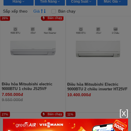
Hãng
Tính Năng
Công Suất
Mức Giá
Sắp xếp theo
Giá
Bán chạy
26%
Điều hòa Mitsubishi electric
Điều hòa Mitsubishi Electric
9000BTU 1 chiều JS25VF
9000BTU 2 chiều inverter HT25VF
7.050.000đ
10.400.000đ
9.550.000đ
[x]
27%
11%