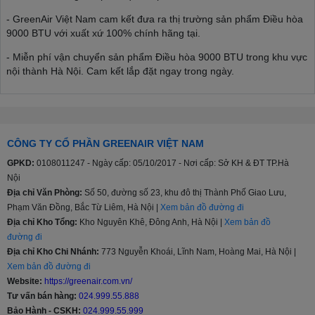
- GreenAir Việt Nam cam kết đưa ra thị trường sản phẩm Điều hòa
9000 BTU với xuất xứ 100% chính hãng tại.
- Miễn phí vận chuyển sản phẩm Điều hòa 9000 BTU trong khu vực
nội thành Hà Nội. Cam kết lắp đặt ngay trong ngày.
- Thanh toán Điều hòa 9000 BTU đa dạng, nhanh chóng, linh động,
thuận tiện bằng tiền mặt, cà thẻ pos tại nhà, chuyển khoản hoặc trả
góp.
CÔNG TY CỔ PHẦN GREENAIR VIỆT NAM
- Gọi đến số Hotline: 024 999 55 888 Quý khách sẽ được tư vấn
miễn phí, hỗ trợ giải đáp mọi thắc mắc, hỗ trợ kỹ thuật, hướng dẫn
GPKD:
0108011247 - Ngày cấp: 05/10/2017 - Nơi cấp: Sở KH & ĐT TP.Hà
sử dụng Điều hòa 9000 BTU.
Nội
Địa chỉ Văn Phòng:
Số 50, đường số 23, khu đô thị Thành Phố Giao Lưu,
- Tại GreenAir Việt Nam có đội ngũ nhân viên lắp đặt chuyên
Phạm Văn Đồng, Bắc Từ Liêm, Hà Nội |
Xem bản đồ đường đi
nghiệp, tay nghề cao, đảm bảo và nhanh chóng bảo hành Điều hòa
Địa chỉ Kho Tổng:
Kho Nguyên Khê, Đông Anh, Hà Nội |
Xem bản đồ
9000 BTU tại nơi sử dụng ( tại nhà ).
đường đi
- Nếu Khách Hàng có nhu cầu mua Điều hòa 9000 BTU với số
Địa chỉ Kho Chi Nhánh:
773 Nguyễn Khoái, Lĩnh Nam, Hoàng Mai, Hà Nội |
lượng lớn hoặc các Đại Lý bán buôn - bán lẻ vui lòng liên hệ đến số
Xem bản đồ đường đi
Hotline: 024 999 55 888 để nhận được mức giá ưu đãi "hấp dẫn"
Website:
https://greenair.com.vn/
nhất cùng các chính sách hỗ trợ.
Tư vấn bán hàng:
024.999.55.888
Bảo Hành - CSKH:
024.999.55.999