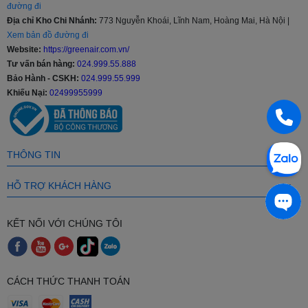
đường đi
- Nếu Khách Hàng có nhu cầu mua Điều hòa 9000 BTU với số
Địa chỉ Kho Chi Nhánh:
773 Nguyễn Khoái, Lĩnh Nam, Hoàng Mai, Hà Nội |
lượng lớn hoặc các Đại Lý bán buôn - bán lẻ vui lòng liên hệ đến số
Xem bản đồ đường đi
Hotline: 024 999 55 888 để nhận được mức giá ưu đãi "hấp dẫn"
Website:
https://greenair.com.vn/
nhất cùng các chính sách hỗ trợ.
Tư vấn bán hàng:
024.999.55.888
Bảo Hành - CSKH:
024.999.55.999
- Khách hàng là nhà thầu, Xây dựng công trình lớn muốn hỗ trợ về
Khiếu Nại:
02499955999
thiết kế, tư vấn về kỹ thuật, đưa ra các giải pháp tối ưu nhất cũng
như cần kỹ thuật viên thi công lắp đặt tại công trình vui lòng Liên
Hệ: 024 999 55 888 để được hỗ trợ.
THÔNG TIN
HỖ TRỢ KHÁCH HÀNG
KẾT NỐI VỚI CHÚNG TÔI
CÁCH THỨC THANH TOÁN