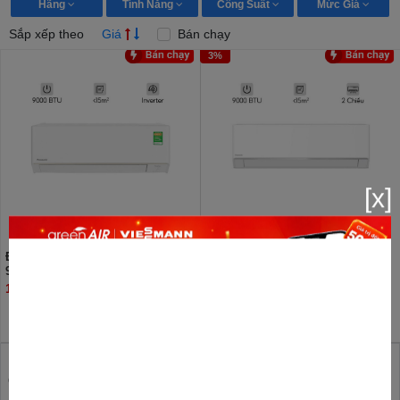
Hãng
Tính Năng
Công Suất
Mức Giá
Sắp xếp theo
Giá
Bán chạy
3%
[x]
Điều hòa Panasonic 2 chiều
Điều hòa Panasonic 9000 BTU 2
9.000BTU inverter YZ9AKH-8
chiều inverter XZ9BKH-8
11.000.000đ
14.650.000đ
15.150.000đ
GreenAir Việt Nam - Tổng Kho phân phối Điều hòa 9000
BTU giá đại lý rẻ nhất Hà Nội, Trung tâm bảo hành Điều