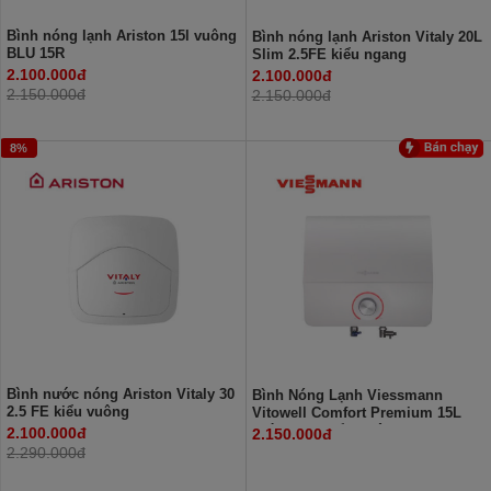
Bình nóng lạnh Ariston 15l vuông
Bình nóng lạnh Ariston Vitaly 20L
BLU 15R
Slim 2.5FE kiểu ngang
2.100.000đ
2.100.000đ
2.150.000đ
2.150.000đ
8%
Bình nước nóng Ariston Vitaly 30
Bình Nóng Lạnh Viessmann
2.5 FE kiểu vuông
Vitowell Comfort Premium 15L
Gián Tiếp Kiểu Vuông P2R15
2.100.000đ
2.150.000đ
2.290.000đ