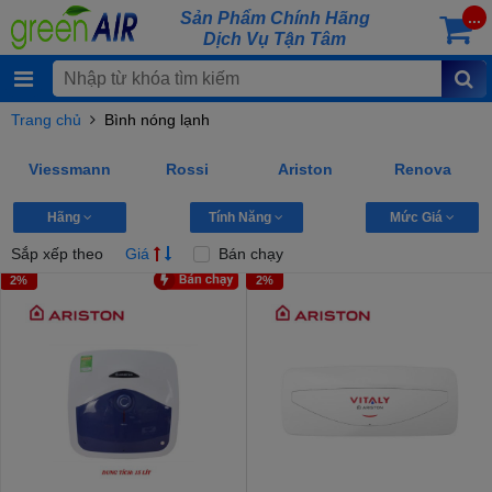
Sản Phẩm Chính Hãng
...
Dịch Vụ Tận Tâm
Trang chủ
Bình nóng lạnh
Viessmann
Rossi
Ariston
Renova
Hãng
Tính Năng
Mức Giá
Sắp xếp theo
Giá
Bán chạy
2%
2%