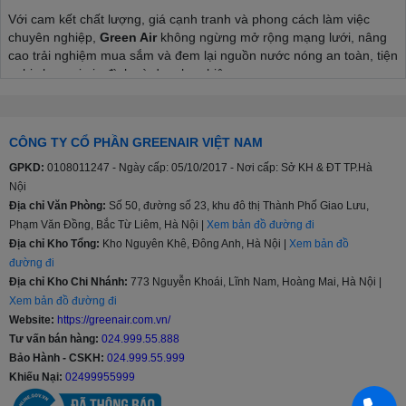
Với cam kết chất lượng, giá cạnh tranh và phong cách làm việc
chuyên nghiệp,
Green Air
không ngừng mở rộng mạng lưới, nâng
cao trải nghiệm mua sắm và đem lại nguồn nước nóng an toàn, tiện
nghi cho mọi gia đình và doanh nghiệp.
Green Air phân phối độc quyền
Bình nóng lạnh
Viessman
CÔNG TY CỔ PHẦN GREENAIR VIỆT NAM
Với mảng sản phẩm tiên tiến và đa dạng, Green Air mang đến cho
GPKD:
0108011247 - Ngày cấp: 05/10/2017 - Nơi cấp: Sở KH & ĐT TP.Hà
khách hàng sản phẩm bình nóng lạnh gián tiếp chất lượng cao,
Nội
được thiết kế để tối ưu hóa hiệu suất, tiết kiệm năng lượng và tăng
Địa chỉ Văn Phòng:
Số 50, đường số 23, khu đô thị Thành Phố Giao Lưu,
độ bền cho mọi công trình. Viessmann, thương hiệu đến từ Đức
Phạm Văn Đồng, Bắc Từ Liêm, Hà Nội |
Xem bản đồ đường đi
- dẫn đầu trong lĩnh vực nhiệt lạnh và nhiệt điện, nổi tiếng với công
Địa chỉ Kho Tổng:
Kho Nguyên Khê, Đông Anh, Hà Nội |
Xem bản đồ
nghệ tiên tiến, độ tin cậy cao và hiệu suất vượt trội, từ đó mang lại
đường đi
nguồn nước nóng ổn định và an toàn.
Địa chỉ Kho Chi Nhánh:
773 Nguyễn Khoái, Lĩnh Nam, Hoàng Mai, Hà Nội |
Việc phân phối độc quyền giúp Green Air đảm bảo sự đồng bộ từ
Xem bản đồ đường đi
khâu tư vấn kỹ thuật đến lắp đặt, vận hành và bảo trì. Đội ngũ kỹ
Website:
https://greenair.com.vn/
thuật viên của Green Air được đào tạo bài bản, am hiểu sâu về đặc
Tư vấn bán hàng:
024.999.55.888
thù từng dự án, từ căn hộ cao cấp cho gia đình cho đến các công
Bảo Hành - CSKH:
024.999.55.999
trình thương mại và công nghiệp quy mô lớn.
Khiếu Nại:
02499955999
Khách hàng sẽ được hưởng chế độ bảo hành chặt chẽ, dịch vụ hậu