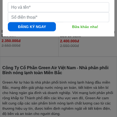
ĐĂNG KÝ NGAY
Bữa khác nha!
Bình nóng lạnh Ariston 30l vuông
Bình nóng lạnh Ariston 20l ngang
BLU 30R
BLU 20 SLIM
2.350.000đ
2.400.000đ
2.550.000đ
2.550.000đ
Công Ty Cổ Phần Green Air Việt Nam - Nhà phân phối
Bình nóng lạnh toàn Miền Bắc
Green Air tự hào là nhà phân phối bình nóng lạnh hàng đầu miền
Bắc, mang đến giải pháp nước nóng an toàn, tiết kiệm và bền bỉ
cho hàng ngàn gia đình và doanh nghiệp. Với mạng lưới phân phối
rộng khắp từ Thành phố đến các khu vực ven đô, Green Air cam
kết cung cấp các sản phẩm bình nóng lạnh chất lượng cao từ các
thương hiệu uy tín, được kiểm định nghiêm ngặt về tiết kiệm điện,
độ bền và an toàn cho người dùng.