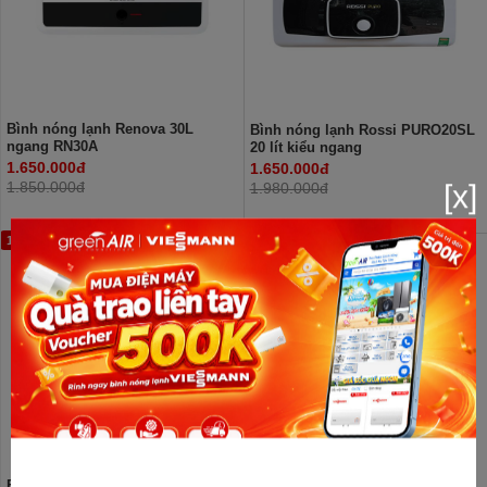
Bình nóng lạnh Renova 30L
Bình nóng lạnh Rossi PURO20SL
ngang RN30A
20 lít kiểu ngang
1.650.000đ
1.650.000đ
[x]
1.850.000đ
1.980.000đ
13%
18%
Bình nóng lạnh Renova 20 lít
Bình nóng lạnh Rossi PURO30SL