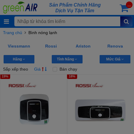
Sản Phẩm Chính Hãng
...
Dịch Vụ Tận Tâm
Trang chủ
Bình nóng lạnh
Viessmann
Rossi
Ariston
Renova
Hãng
Tính Năng
Mức Giá
Sắp xếp theo
Giá
Bán chạy
19%
18%