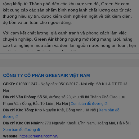
rộng khắp từ Thành phố đến các khu vực ven đô, Green Air cam
kết cung cấp các sản phẩm bình nóng lạnh chất lượng cao từ các
thương hiệu uy tín, được kiểm định nghiêm ngặt về tiết kiệm điện,
độ bền và an toàn cho người dùng.
Với cam kết chất lượng, giá cạnh tranh và phong cách làm việc
chuyên nghiệp,
Green Air
không ngừng mở rộng mạng lưới, nâng
cao trải nghiệm mua sắm và đem lại nguồn nước nóng an toàn, tiện
nghi cho mọi gia đình và doanh nghiệp.
Green Air phân phối độc quyền
Bình nóng lạnh
Viessman
CÔNG TY CỔ PHẦN GREENAIR VIỆT NAM
Với mảng sản phẩm tiên tiến và đa dạng, Green Air mang đến cho
GPKD:
0108011247 - Ngày cấp: 05/10/2017 - Nơi cấp: Sở KH & ĐT TP.Hà
khách hàng sản phẩm bình nóng lạnh gián tiếp chất lượng cao,
Nội
được thiết kế để tối ưu hóa hiệu suất, tiết kiệm năng lượng và tăng
Địa chỉ Văn Phòng:
Số 50, đường số 23, khu đô thị Thành Phố Giao Lưu,
độ bền cho mọi công trình. Viessmann, thương hiệu đến từ Đức
Phạm Văn Đồng, Bắc Từ Liêm, Hà Nội |
Xem bản đồ đường đi
- dẫn đầu trong lĩnh vực nhiệt lạnh và nhiệt điện, nổi tiếng với công
Địa chỉ Kho Tổng:
Kho Nguyên Khê, Đông Anh, Hà Nội |
Xem bản đồ
nghệ tiên tiến, độ tin cậy cao và hiệu suất vượt trội, từ đó mang lại
đường đi
nguồn nước nóng ổn định và an toàn.
Địa chỉ Kho Chi Nhánh:
773 Nguyễn Khoái, Lĩnh Nam, Hoàng Mai, Hà Nội |
Việc phân phối độc quyền giúp Green Air đảm bảo sự đồng bộ từ
Xem bản đồ đường đi
khâu tư vấn kỹ thuật đến lắp đặt, vận hành và bảo trì. Đội ngũ kỹ
Website:
https://greenair.com.vn/