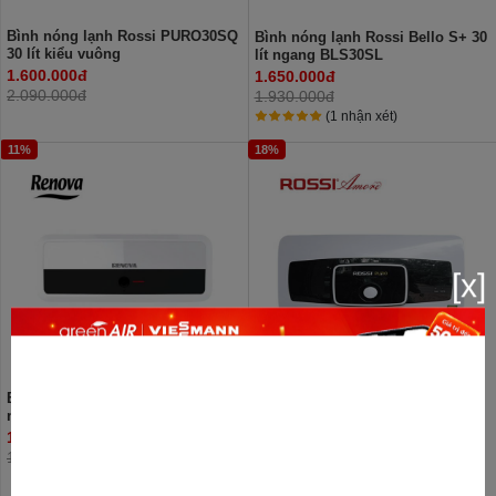
Bình nóng lạnh Rossi PURO30SQ
Bình nóng lạnh Rossi Bello S+ 30
30 lít kiểu vuông
lít ngang BLS30SL
1.600.000đ
1.650.000đ
2.090.000đ
1.930.000đ
(1 nhận xét)
11%
18%
[x]
Bình nóng lạnh Renova 30L
Bình nóng lạnh Rossi PURO30SL
ngang RN30A
30 lít kiểu ngang
1.650.000đ
1.800.000đ
1.850.000đ
2.190.000đ