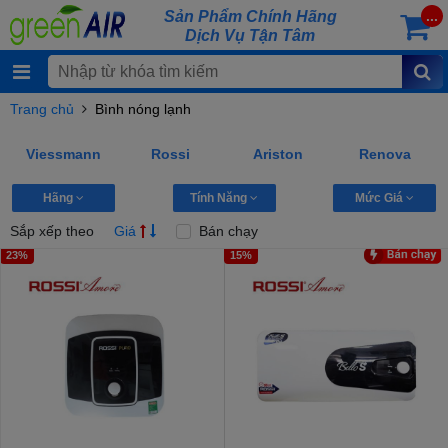
Sản Phẩm Chính Hãng
...
Dịch Vụ Tận Tâm
Trang chủ
Bình nóng lạnh
Viessmann
Rossi
Ariston
Renova
Hãng
Tính Năng
Mức Giá
Sắp xếp theo
Giá
Bán chạy
23%
15%