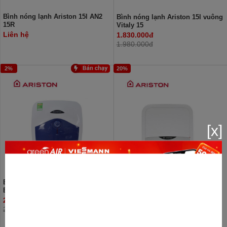
Bình nóng lạnh Ariston 15l AN2
Bình nóng lạnh Ariston 15l vuông
15R
Vitaly 15
Liên hệ
1.830.000đ
1.980.000đ
2%
20%
[x]
Bình nóng lạnh Ariston 15l vuông
Bình nóng lạnh Ariston 15 lít AN2
BLU 15R
15RS kiểu vuông
2.100.000đ
2.700.000đ
2.150.000đ
3.390.000đ