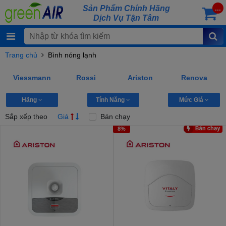
Sản Phẩm Chính Hãng
...
Dịch Vụ Tận Tâm
Trang chủ
Bình nóng lạnh
Viessmann
Rossi
Ariston
Renova
Hãng
Tính Năng
Mức Giá
Sắp xếp theo
Giá
Bán chạy
8%