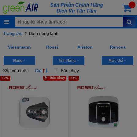
Sản Phẩm Chính Hãng
...
Dịch Vụ Tận Tâm
Trang chủ
Bình nóng lạnh
Viessmann
Rossi
Ariston
Renova
Hãng
Tính Năng
Mức Giá
Sắp xếp theo
Giá
Bán chạy
12%
23%