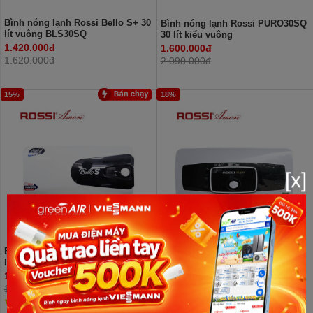
Bình nóng lạnh Rossi Bello S+ 30
Bình nóng lạnh Rossi PURO30SQ
lít vuông BLS30SQ
30 lít kiểu vuông
1.420.000đ
1.600.000đ
1.620.000đ
2.090.000đ
15%
18%
[x]
Bình nóng lạnh Rossi Bello S+ 30
Bình nóng lạnh Rossi PURO30SL
lít ngang BLS30SL
30 lít kiểu ngang
1.650.000đ
1.800.000đ
1.930.000đ
2.190.000đ
(1 nhận xét)