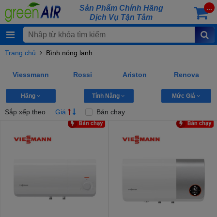
Sản Phẩm Chính Hãng
...
Dịch Vụ Tận Tâm
Trang chủ
Bình nóng lạnh
Viessmann
Rossi
Ariston
Renova
Hãng
Tính Năng
Mức Giá
Sắp xếp theo
Giá
Bán chạy